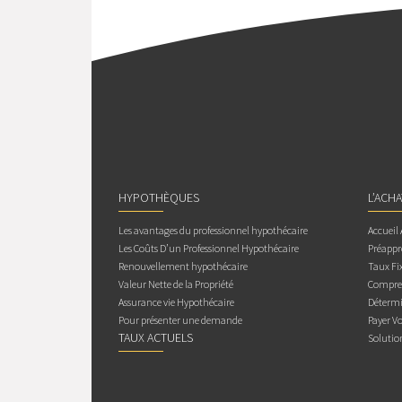
HYPOTHÈQUES
L’ACH
Les avantages du professionnel hypothécaire
Accueil
Les Coûts D’un Professionnel Hypothécaire
Préappr
Renouvellement hypothécaire
Taux Fix
Valeur Nette de la Propriété
Compren
Assurance vie Hypothécaire
Détermi
Pour présenter une demande
Payer V
TAUX ACTUELS
Solutio