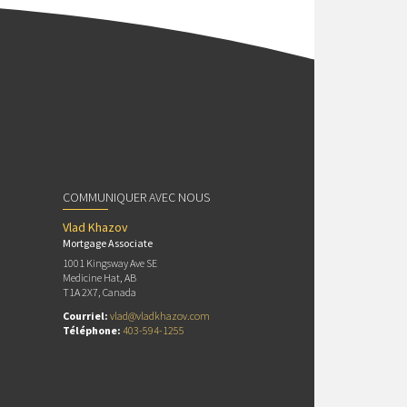
COMMUNIQUER AVEC NOUS
Vlad Khazov
Mortgage Associate
1001 Kingsway Ave SE
Medicine Hat, AB
T1A 2X7, Canada
Courriel:
vlad@vladkhazov.com
Téléphone:
403-594-1255