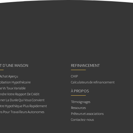
AT D’UNE MAISON
REFINANCEMENT
 Achat Aperçu
CHIP
obation Hypothécaire
Calculateurs de refinancement
e Vs Taux Variable
À PROPOS
dre Votre Rapport De Crédit
ner La Durée Qui Vous Convient
Témoignages
otre Hypothèque Plus Rapidement
Ressources
ns Pour Travailleurs Autonomes
Prêteurs et associations
Contactez-nous