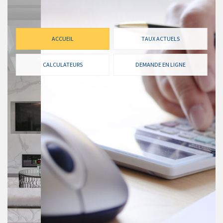
ACCUEIL
TAUX ACTUELS
CALCULATEURS
DEMANDE EN LIGNE
TAUX ACTUELS
Nos taux sont toujours compétitifs et nous sommes fiers
de pouvoir vous offrir le taux qui vous est le plus
profitable. Jetez un coup d’œil à nos taux comparés à
la concurrence.
VOIR LES TAUX