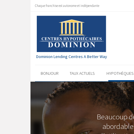
Chaque franchise est autonome et indépendante
Dominion Lending Centres A Better Way
BONJOUR
TAUX ACTUELS
HYPOTHÈQUE
Beaucoup de 
abordables