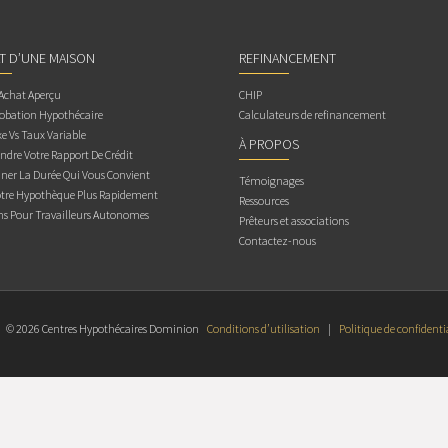
AT D’UNE MAISON
REFINANCEMENT
 Achat Aperçu
CHIP
obation Hypothécaire
Calculateurs de refinancement
e Vs Taux Variable
À PROPOS
dre Votre Rapport De Crédit
ner La Durée Qui Vous Convient
Témoignages
otre Hypothèque Plus Rapidement
Ressources
ns Pour Travailleurs Autonomes
Prêteurs et associations
Contactez-nous
© 2026 Centres Hypothécaires Dominion
Conditions d’utilisation
|
Politique de confidenti