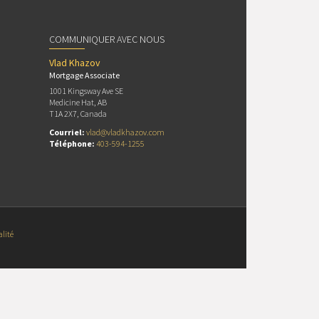
COMMUNIQUER AVEC NOUS
Vlad Khazov
Mortgage Associate
1001 Kingsway Ave SE
Medicine Hat, AB
T1A 2X7, Canada
Courriel:
vlad@vladkhazov.com
Téléphone:
403-594-1255
alité