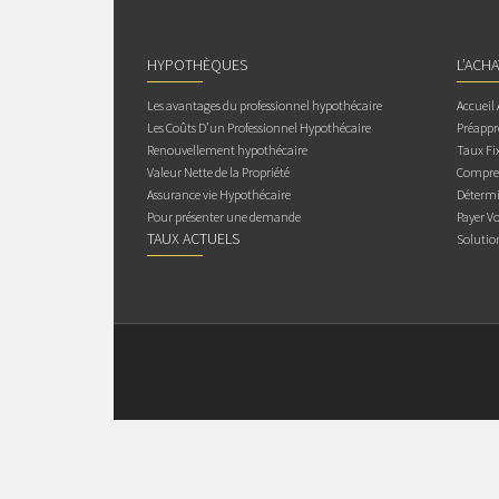
HYPOTHÈQUES
L’ACH
Les avantages du professionnel hypothécaire
Accueil
Les Coûts D’un Professionnel Hypothécaire
Préappr
Renouvellement hypothécaire
Taux Fix
Valeur Nette de la Propriété
Compren
Assurance vie Hypothécaire
Détermi
Pour présenter une demande
Payer V
TAUX ACTUELS
Solutio