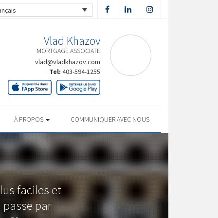
ançais
Vlad Khazov
MORTGAGE ASSOCIATE
vlad@vladkhazov.com
Tel:
403-594-1255
À PROPOS
COMMUNIQUER AVEC NOUS
us faciles et
n passe par