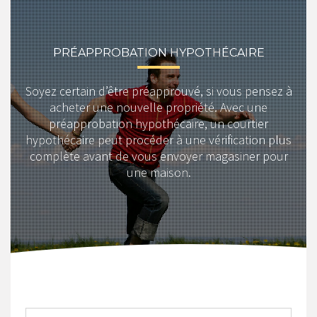
PRÉAPPROBATION HYPOTHÉCAIRE
Soyez certain d’être préapprouvé, si vous pensez à
acheter une nouvelle propriété. Avec une
préapprobation hypothécaire, un courtier
hypothécaire peut procéder à une vérification plus
complète avant de vous envoyer magasiner pour
une maison.