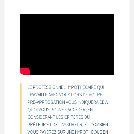
LE PROFESSIONNEL HYPOTHÉCAIRE QUI
TRAVAILLE AVEC VOUS LORS DE VOTRE
PRÉ-APPROBATION VOUS INDIQUERA CE À
QUOI VOUS POUVEZ ACCÉDER, EN
CONSIDÉRANT LES CRITÈRES DU
PRÊTEUR ET DE L’ASSUREUR, ET COMBIEN
VOUS PAYEREZ SUR UNE HYPOTHÈQUE EN